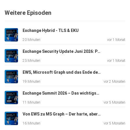
uns 2026
Weitere Episoden
erwartet.
Exchange Hybrid - TLS & EKU
️ Rückblick auf Exchange Server 2025
20 Minuten
vor 1 Monat
️ Einführung der Exchange Server Subscription Edition
️ Support-Ende für Exchange Server 2016/2019
Exchange Security Update Juni 2026: Patchen allein reicht nicht
️ Migrationen und In-Place-Upgrades
23 Minuten
vor 1 Monat
️ Veränderungen bei Exchange Online und
Hybrid-Authentifizierung
EWS, Microsoft Graph und das Ende der Hybrid‑Bequemlichkeit
️ EWS-Abschaltung und Compliance-Herausforderungen
19 Minuten
vor 2 Monaten
️ Ausblick auf 2026 und die souveräne Cloud
Exchange Summit 2026 – Das wichtigste Messaging‑Event des Jahres
11 Minuten
vor 5 Monaten
Exchange Unplugged ist der Podcast für alle, die sich für
Von EWS zu MS Graph – Der harte, aber notwendige Übergang
Exchange Server, Microsoft 365 und die IT-Community
interessieren. Locker, informativ und praxisnah.
16 Minuten
vor 5 Monaten