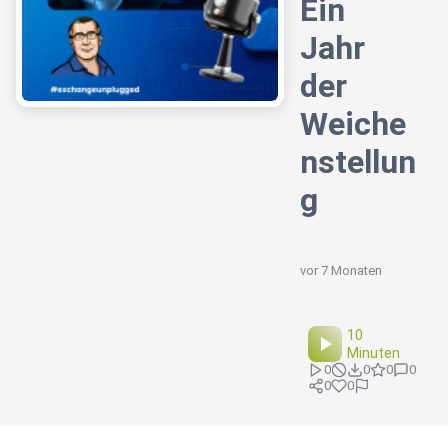
Ein
Jahr
der
Weiche
nstellun
g
vor 7 Monaten
10
Minuten
0
0
0
0
0
0