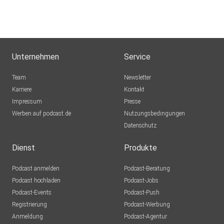
Unternehmen
Service
Team
Newsletter
Karriere
Kontakt
Impressum
Presse
Werben auf podcast.de
Nutzungsbedingungen
Datenschutz
Dienst
Produkte
Podcast anmelden
Podcast-Beratung
Podcast hochladen
Podcast-Jobs
Podcast-Events
Podcast-Push
Registrierung
Podcast-Werbung
Anmeldung
Podcast-Agentur