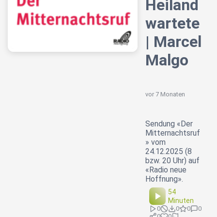
Heiland
wartete
| Marcel
Malgo
vor 7 Monaten
Sendung «Der
Mitternachtsruf
» vom
24.12.2025 (8
bzw. 20 Uhr) auf
«Radio neue
Hoffnung».
54
Minuten
0
0
0
0
0
0