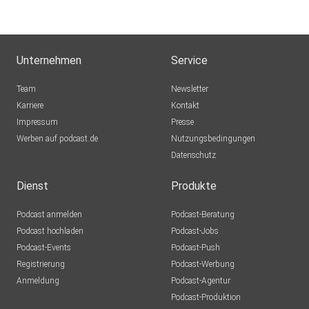
Unternehmen
Service
Team
Newsletter
Karriere
Kontakt
Impressum
Presse
Werben auf podcast.de
Nutzungsbedingungen
Datenschutz
Dienst
Produkte
Podcast anmelden
Podcast-Beratung
Podcast hochladen
Podcast-Jobs
Podcast-Events
Podcast-Push
Registrierung
Podcast-Werbung
Anmeldung
Podcast-Agentur
Podcast-Produktion