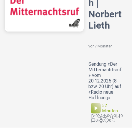
h |
Norbert
Lieth
vor 7 Monaten
Sendung «Der
Mitternachtsruf
» vom
20.12.2025 (8
bzw. 20 Uhr) auf
«Radio neue
Hoffnung».
52
Minuten
0
0
0
0
0
0
0