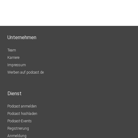
Unternehmen
Team
Karriere
Impressum
Werben auf podcast.de
Dienst
Podcast anmelden
Podcast hochladen
Podcast-Events
Registrierung
Anmeldung