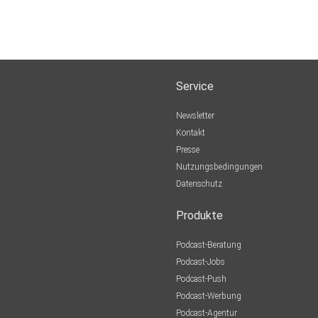
Service
Newsletter
Kontakt
Presse
Nutzungsbedingungen
Datenschutz
Produkte
Podcast-Beratung
Podcast-Jobs
Podcast-Push
Podcast-Werbung
Podcast-Agentur