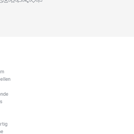
0
0
0
0
0
em
uellen
ende
us
rtig
ne