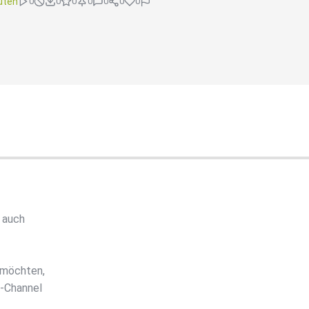
uten
0
0
0
0
0
0
0
 auch
 möchten,
e-Channel