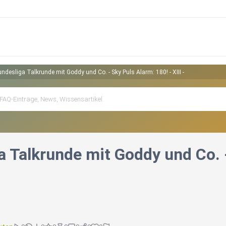
ndesliga Talkrunde mit Goddy und Co. - Sky Puls Alarm: 180! - XIII -
 Talkrunde mit Goddy und Co. - 