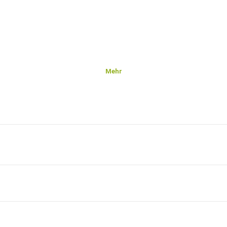
Mehr
ion,
it Geld
odukt