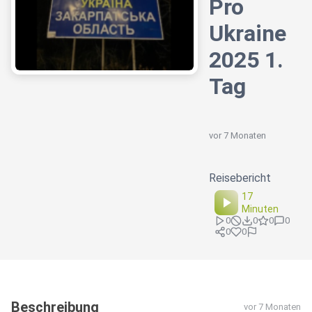
Pro
Ukraine
2025 1.
Tag
vor 7 Monaten
Reisebericht
17
Minuten
0
0
0
0
0
0
Beschreibung
vor 7 Monaten