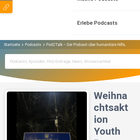
Erlebe Podcasts
Startseite
Podcasts
Pod2Talk – Der Podcast über humanitäre Hilfe, sozial
Weihna
chtsakt
ion
Youth