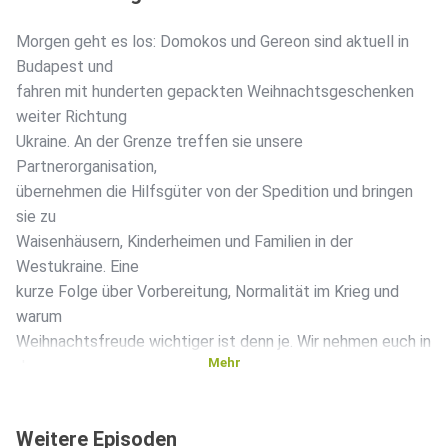
Morgen geht es los: Domokos und Gereon sind aktuell in
Budapest und
fahren mit hunderten gepackten Weihnachtsgeschenken
weiter Richtung
Ukraine. An der Grenze treffen sie unsere
Partnerorganisation,
übernehmen die Hilfsgüter von der Spedition und bringen
sie zu
Waisenhäusern, Kinderheimen und Familien in der
Westukraine. Eine
kurze Folge über Vorbereitung, Normalität im Krieg und
warum
Weihnachtsfreude wichtiger ist denn je. Wir nehmen euch in
Mehr
den
nächsten Tagen mit auf unsere Youth Pro Ukraine
Weihnachtsaktion
Weitere Episoden
2025.