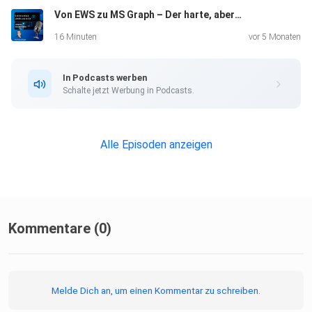
Von EWS zu MS Graph – Der harte, aber notwendige Übergang
Community-Mitglieder, die praxisnahe Einblicke und
spannende
16 Minuten
vor 5 Monaten
Diskussionen rund um Microsoft-Technologien und IT-
Security
In Podcasts werben
suchen.
Schalte jetzt Werbung in Podcasts.
E-Mail-Sicherheit mit NoSpamProxy
Alle Episoden anzeigen
https://www.nospamproxy.de
DMARC-Reporting mit 25 Reports
https://www.nospamproxy.de/de/produkt/25reports/
Kommentare (0)
Melde Dich an, um einen Kommentar zu schreiben.
Abonniere jetzt und verpasse keine Episode!