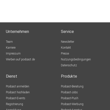
Unternehmen
Service
Team
Newsletter
Karriere
Kontakt
Impressum
Presse
Werben auf podcast.de
Nutzungsbedingungen
Datenschutz
Dienst
Produkte
Podcast anmelden
Podcast-Beratung
Podcast hochladen
Podcast-Jobs
Podcast-Events
Podcast-Push
Registrierung
Podcast-Werbung