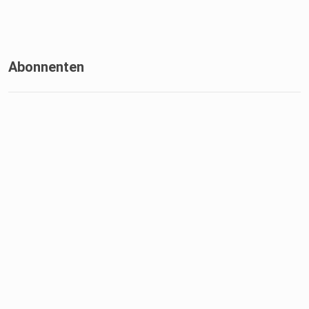
https://Exchange-Unplugged.de
Abonnenten