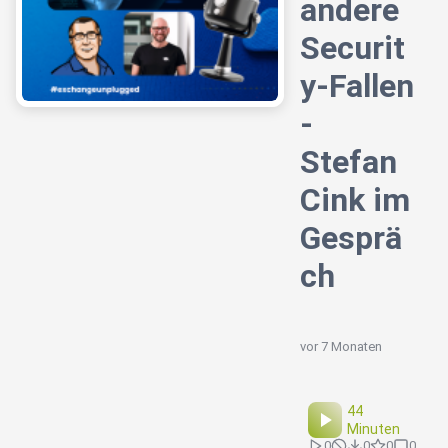
andere
Securit
y-Fallen
-
Stefan
Cink im
Gesprä
ch
vor 7 Monaten
44
Minuten
0
0
0
0