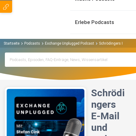
Erlebe Podcasts
Startseite
Podcasts
Exchange Unplugged Podcast
Schrödingers E-Mail un
Schrödi
ngers
E-Mail
und