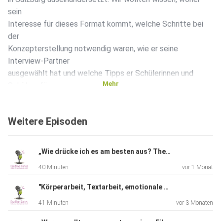
sein
Interesse für dieses Format kommt, welche Schritte bei
der
Konzepterstellung notwendig waren, wie er seine
Interview-Partner
ausgewählt hat und welche Tipps er Schülerinnen und
Mehr
Schülern für
die praktische Umsetzung eines Videoprojekts geben kann.
Weitere Episoden
***
„Wie drücke ich es am besten aus? Theater!“ – Maturant Alexander über sein Theaterstück „Lost on Screen“
40 Minuten
vor 1 Monat
Inhaltliche und technische Gestaltung:
"Körperarbeit, Textarbeit, emotionale Arbeit"“ – Michaela Bilgeri und Martin Gruber über das Format Theater
41 Minuten
vor 3 Monaten
Christoph Heher & Martin Peichl