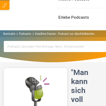
Erlebe Podcasts
Startseite
Podcasts
Deadline Diaries - Podcast zur abschließenden Arbeit P
"Man
kann
sich
voll