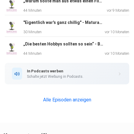
„Warum sollte man aus etwas einen Film machen?“ - Iris Blauensteiner und Corinna Malecha über das Format Videobeitrag
44 Minuten
vor 9 Monaten
Sprecherinnen und Sprecher:
"Eigentlich war's ganz chillig" - Maturant Benno über seinen ABA-Podcast
30 Minuten
vor 10 Monaten
„Die besten Hobbys sollten so sein“ - Beatrice Frasl und Richard Hemmer über das Format Podcast
Im Namen der AG ABA: Christoph Heher & Martin Peichl
44 Minuten
vor 10 Monaten
Unser Interviewpartner: Joachim Schreyer (Videobeitrag
für
In Podcasts werben
die ABA: Graffiti. Die Stadt als Bildfläche)
Schalte jetzt Werbung in Podcasts.
Alle Episoden anzeigen
Musik:
Night Owl by Broke for Free is licensed under a Creative