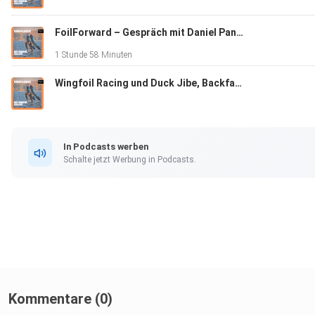
FoilForward – Gespräch mit Daniel Pankoke
1 Stunde 58 Minuten
Wingfoil Racing und Duck Jibe, Backfahren und 360er
Wingpassion Kalender 2026:
https://wingpassion.de/shop/produkt/wingpassion-wingfoil-ka
In Podcasts werben
Schalte jetzt Werbung in Podcasts.
Spotbericht Bretagne:
https://wingpassion.de/wingfoilen-in-der-suedwestlichen-bre
Test Sab Foil Blackbird:
Kommentare (0)
https://wingpassion.de/testbericht-sabfoil-blackbird-805-pra