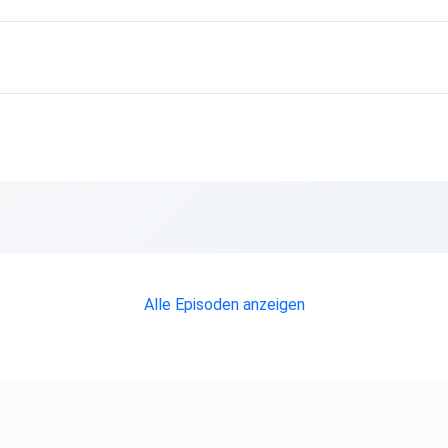
lender-2026-inspiration-fuers-ganze-jahr
tagne-finistere-sud
Alle Episoden anzeigen
ezision-trifft-druck