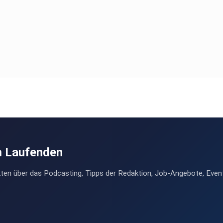
it-am-absoluten-limit
f-dem-wasser
ng
m Laufenden
ten über das Podcasting, Tipps der Redaktion, Job-Angebote, Even