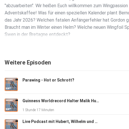
"abzuarbeiten". Wir heißen Euch willkommen zum Wingpassion
Adventskaffee! Was für einen speziellen Kalender plant Bern
das Jahr 2026? Welchen fatalen Anfängerfehler hat Gordon
Braucht man im Winter einen Helm? Welche neuen Wingfoil S
Swen in der Bretagne entdeckt?
Für Anregung oder Kritik schreibt uns gerne eine Mail an
Weitere Episoden
podcast@wingpassion.de .
Parawing - Hot or Schrott?
Hier die Links zur Folge:
Guinness Worldrecord Halter Malik Humeida
1 Stunde 17 Minuten
Verlosung Boot Tickets:
Live Podcast mit Hubert, Wilhelm und Timo Christal, Foil Festival 2026
https://wingpassion.de/gewinne-jetzt-dein-ticket-fuer-die-