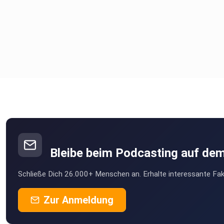
https://wingpassion.de/test-vayu-x-race-wing-geschwindigke
Test Axis Fireball Foil:
https://wingpassion.de/test-axis-fireball-880-foil-feuer-au
Naish Atom Wing: https://wingpassion.de/test-naish-atom-wi
Bleibe beim Podcasting auf de
Schließe Dich 26.000+ Menschen an. Erhalte interessante Fak
Zur Anmeldung