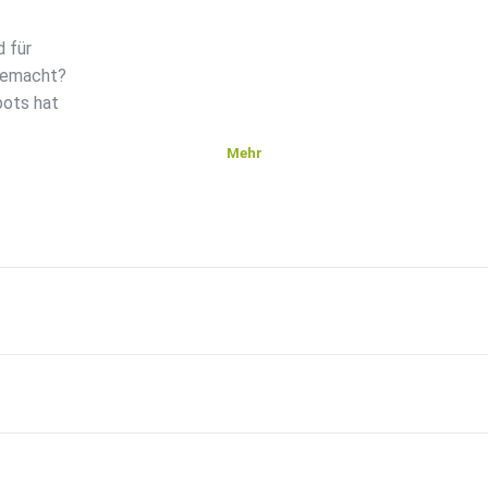
d für
 gemacht?
pots hat
Mehr
boot-2026-in-duesseldorf