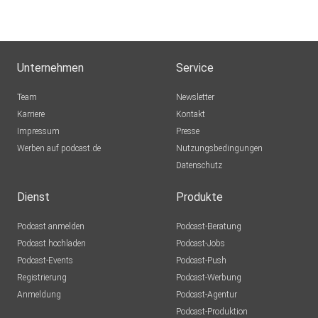
Unternehmen
Service
Team
Newsletter
Karriere
Kontakt
Impressum
Presse
Werben auf podcast.de
Nutzungsbedingungen
Datenschutz
Dienst
Produkte
Podcast anmelden
Podcast-Beratung
Podcast hochladen
Podcast-Jobs
Podcast-Events
Podcast-Push
Registrierung
Podcast-Werbung
Anmeldung
Podcast-Agentur
Podcast-Produktion