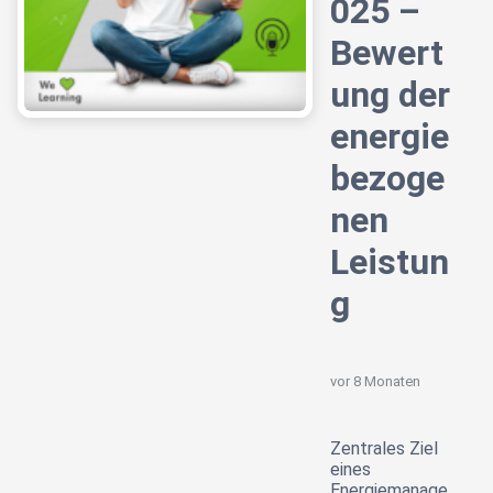
025 –
Bewert
ung der
energie
bezoge
nen
Leistun
g
vor 8 Monaten
Zentrales Ziel
eines
Energiemanage