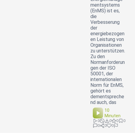
mentsystems
(EnMS) ist es,
die
Verbesserung
der
energiebezogen
en Leistung von
Organisationen
zu unterstützen.
Zu den
Normanforderun
gen der ISO
50001, der
internationalen
Norm für EnMS,
gehört es
dementspreche
nd auch, das
10
Minuten
0
0
0
0
0
0
0