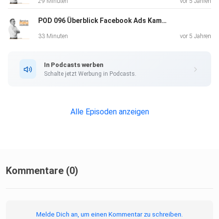
29 Minuten
vor 5 Jahren
POD 096 Überblick Facebook Ads Kampagne - Onlinemarketing Folge VIII - Erhalten Sie einen Überblick über Facebook Ads und den Businessmanager / Werbemanager von Facebook. Lernen Sie, wann Facebook Werbung gut geeignet sein kann. Erfahren Sie die wesentlic
33 Minuten
vor 5 Jahren
In Podcasts werben
Schalte jetzt Werbung in Podcasts.
Alle Episoden anzeigen
Kommentare (0)
Melde Dich an, um einen Kommentar zu schreiben.