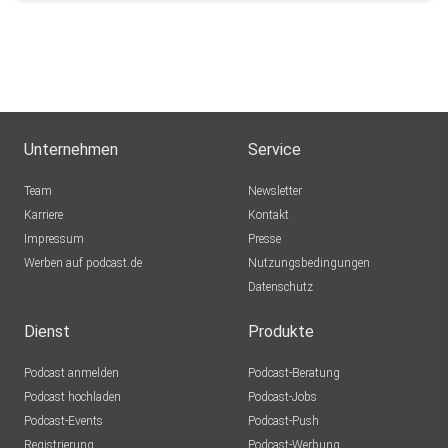
Unternehmen
Service
Team
Newsletter
Karriere
Kontakt
Impressum
Presse
Werben auf podcast.de
Nutzungsbedingungen
Datenschutz
Dienst
Produkte
Podcast anmelden
Podcast-Beratung
Podcast hochladen
Podcast-Jobs
Podcast-Events
Podcast-Push
Registrierung
Podcast-Werbung