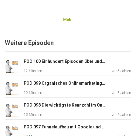
Mehr
Weitere Episoden
POD 100 Einhundert Episoden über und mit Service! Vielen Dank für Ihre Treue, liebe Hörer! Das ist das Finale und der (vorläufige) Schlusspunkt dieses Podcast. Hören Sie einen Rückblick zum Podcast, Erfahren Sie was gut gelang und was nicht. Erfahren Sie
12 Minuten
vor 5 Jahren
POD 099 Organisches Onlinemarketing (Onlinemarketing XII) - Kunden und Umsatz ohne Geldeinsatz?! SOE und Social Media - erfahren Sie in dieser Episode von den beiden Prinzipien des organischen Onlinemarketing und was deren Vor- und Nachteile sind. Lernen
13 Minuten
vor 5 Jahren
POD 098 Die wichtigste Kennzahl im Onlinemarketing (Onlinemarketing XI) - Erfahren Sie im Podcast, welche Kennzahl die entscheidende ist und warum diese Kennzahl in keinem Tool direkt abgelesen werden kann. Erfahren Sie, warum Ehrlichkeit zu sich selbst n
13 Minuten
vor 5 Jahren
POD 097 Funnelaufbau mit Google und Facebook Ads - Onlinemarketing IX - Erfahren Sie, wie ein langer differenzierter Funnel (Trichter) konzipiert und aufgebaut werden sollte. Vom Keyword über die Anzeige, die Landingpage über den CTA, vom Freebie bis zum