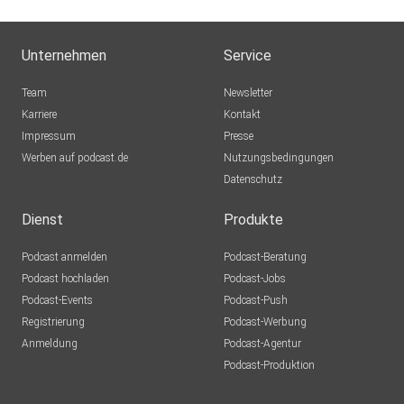
Unternehmen
Service
Team
Newsletter
Karriere
Kontakt
Impressum
Presse
Werben auf podcast.de
Nutzungsbedingungen
Datenschutz
Dienst
Produkte
Podcast anmelden
Podcast-Beratung
Podcast hochladen
Podcast-Jobs
Podcast-Events
Podcast-Push
Registrierung
Podcast-Werbung
Anmeldung
Podcast-Agentur
Podcast-Produktion