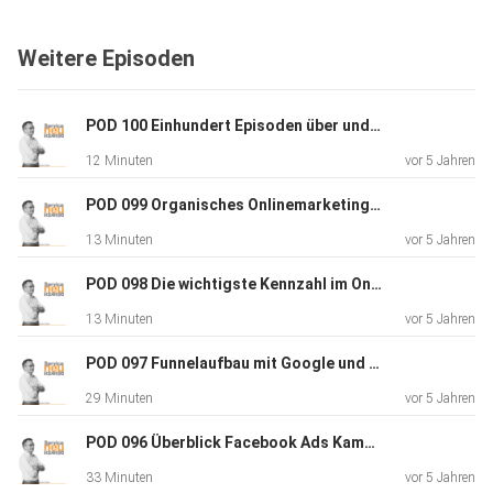
Weitere Episoden
POD 100 Einhundert Episoden über und mit Service! Vielen Dank für Ihre Treue, liebe Hörer! Das ist das Finale und der (vorläufige) Schlusspunkt dieses Podcast. Hören Sie einen Rückblick zum Podcast, Erfahren Sie was gut gelang und was nicht. Erfahren Sie
12 Minuten
vor 5 Jahren
POD 099 Organisches Onlinemarketing (Onlinemarketing XII) - Kunden und Umsatz ohne Geldeinsatz?! SOE und Social Media - erfahren Sie in dieser Episode von den beiden Prinzipien des organischen Onlinemarketing und was deren Vor- und Nachteile sind. Lernen
13 Minuten
vor 5 Jahren
POD 098 Die wichtigste Kennzahl im Onlinemarketing (Onlinemarketing XI) - Erfahren Sie im Podcast, welche Kennzahl die entscheidende ist und warum diese Kennzahl in keinem Tool direkt abgelesen werden kann. Erfahren Sie, warum Ehrlichkeit zu sich selbst n
13 Minuten
vor 5 Jahren
POD 097 Funnelaufbau mit Google und Facebook Ads - Onlinemarketing IX - Erfahren Sie, wie ein langer differenzierter Funnel (Trichter) konzipiert und aufgebaut werden sollte. Vom Keyword über die Anzeige, die Landingpage über den CTA, vom Freebie bis zum
29 Minuten
vor 5 Jahren
POD 096 Überblick Facebook Ads Kampagne - Onlinemarketing Folge VIII - Erhalten Sie einen Überblick über Facebook Ads und den Businessmanager / Werbemanager von Facebook. Lernen Sie, wann Facebook Werbung gut geeignet sein kann. Erfahren Sie die wesentlic
33 Minuten
vor 5 Jahren