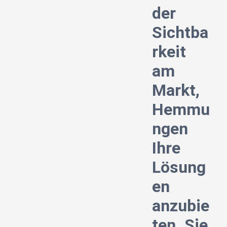
der
Sichtba
rkeit
am
Markt,
Hemmu
ngen
Ihre
Lösung
en
anzubie
ten. Sie