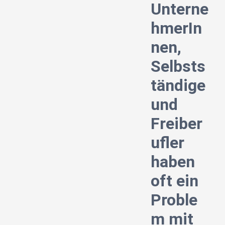
Unterne
hmerIn
nen,
Selbsts
tändige
und
Freiber
ufler
haben
oft ein
Proble
m mit