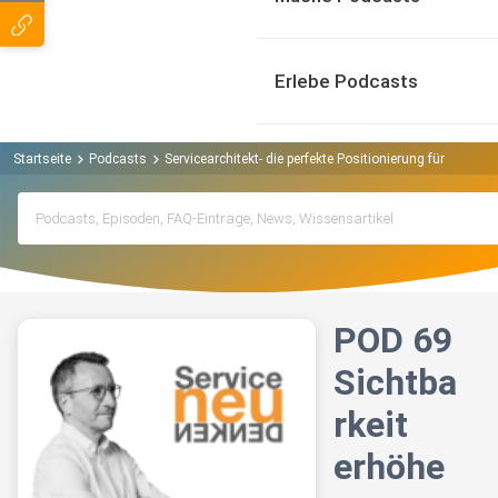
Erlebe Podcasts
Startseite
Podcasts
Servicearchitekt- die perfekte Positionierung für Diens
POD 69
Sichtba
rkeit
erhöhe