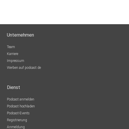
Unternehmen
Team
Karriere
Impressum
Werben auf podcast.de
Dienst
Podcast anmelden
Podcast hochladen
Podcast-Events
Registrierung
Anmeldung