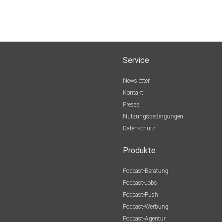
Service
Newsletter
Kontakt
Presse
Nutzungsbedingungen
Datenschutz
Produkte
Podcast-Beratung
Podcast-Jobs
Podcast-Push
Podcast-Werbung
Podcast-Agentur