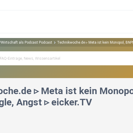
 /Wirtschaft als Podcast Podcast
Technikwoche.de ▹ Meta ist kein Monopol, BNPL
che.de ▹ Meta ist kein Monopol
le, Angst ▹ eicker.TV