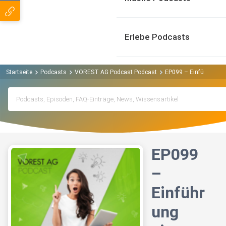
Erlebe Podcasts
Startseite
Podcasts
VOREST AG Podcast Podcast
EP099 – Einführung e
EP099
–
Einführ
ung