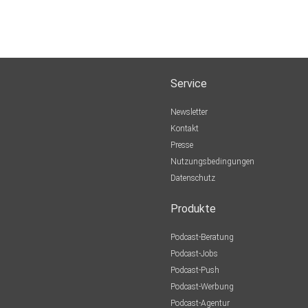
Service
Newsletter
Kontakt
Presse
Nutzungsbedingungen
Datenschutz
Produkte
Podcast-Beratung
Podcast-Jobs
Podcast-Push
Podcast-Werbung
Podcast-Agentur