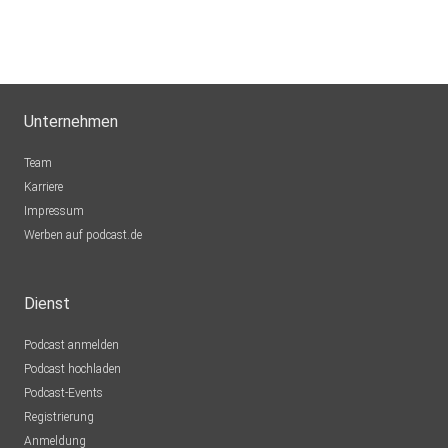
Unternehmen
Team
Karriere
Impressum
Werben auf podcast.de
Dienst
Podcast anmelden
Podcast hochladen
Podcast-Events
Registrierung
Anmeldung