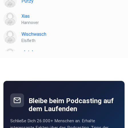
Putzy
Xias
Hannover
Wischwasch
Elsfleth
plotzks
Muster
Bleibe beim Podcasting auf
dem Laufenden
Schließe Dich 26.000+ Menschen an. Erhalte
interessante Fakten über das Podcasting, Tipps der