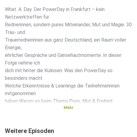
What. A. Day. Der PowerDay in Frankfurt – kein
Netzwerktreffen für
Rednerinnen, sondern pures Miteinander, Mut und Magie. 30
Trau- und
Trauerrednerinnen aus ganz Deutschland, ein Raum voller
Energie,
ehrlicher Gespräche und Gänsehautmomente. In dieser
Folge nehme ich
dich mit hinter die Kulissen: Was den PowerDay so
besonders macht
Welche Erkenntnisse & Learnings die Teilnehmerinnen
mitgenommen
haben Warum es beim Thema Preis, Mut & Freiheit
Mehr
plötzlich Klick
gemacht hat Und was das Ganze mit „Better Together“ im
echten Leben
Weitere Episoden
zu tun hat Egal, ob du dabei warst oder nicht – diese Folge