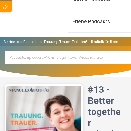
Erlebe Podcasts
Startseite
Podcasts
Trauung. Trauer. Tacheles! – Realtalk für Redner*inne
#13 -
Better
togethe
r