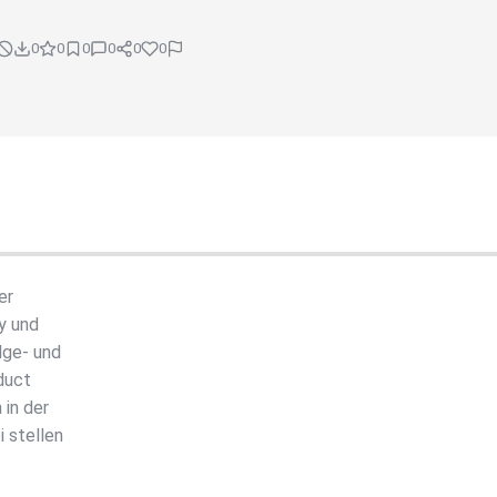
0
0
0
0
0
0
er
y und
dge- und
duct
 in der
 stellen