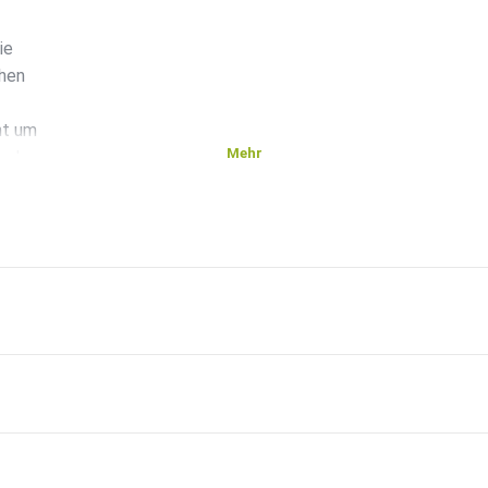
ie
chen
ht um
Mehr
acher,
iert:
ag
ik:
l- Devices -
urity -
cal-Devices/IEEE11073-SDC
rsten
89/ -