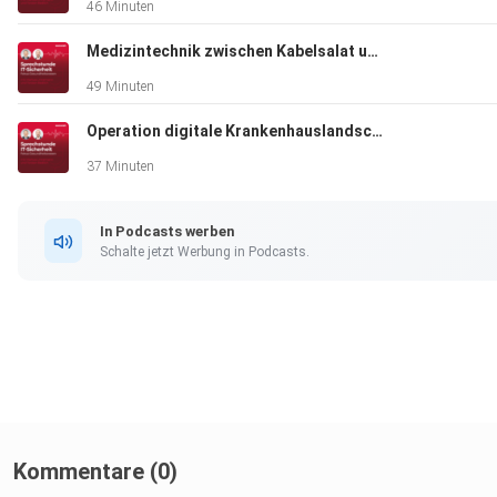
46 Minuten
Manuel Vogt: https://www.linkedin.com/in/manuel-vogt-785
Medizintechnik zwischen Kabelsalat und KI
49 Minuten
Operation digitale Krankenhauslandschaft
37 Minuten
In Podcasts werben
Schalte jetzt Werbung in Podcasts.
Kommentare (0)