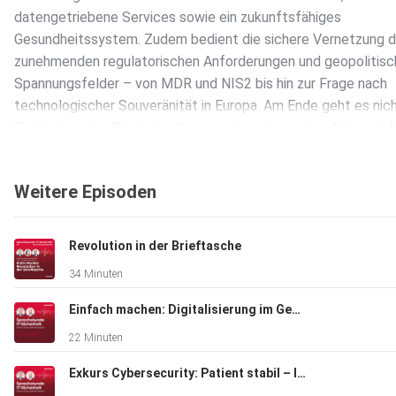
datengetriebene Services sowie ein zukunftsfähiges
Gesundheitssystem. Zudem bedient die sichere Vernetzung d
zunehmenden regulatorischen Anforderungen und geopolitis
Spannungsfelder – von MDR und NIS2 bis hin zur Frage nach
technologischer Souveränität in Europa. Am Ende geht es nic
Technik um der Technik willen, sondern darum, den Alltag einf
sicher und besser zu machen. Oder wie Manuel Vogt es formul
„Technologie darf kein Selbstzweck sein – sie muss den Allt
Weitere Episoden
einfacher machen.“ Verlinkungen - Dräger:
https://www.draeger.com/de_de/Home - Dräger Medizintechn
https://www.draeger.com/de_de/Hospital/Connected-Medica
Revolution in der Brieftasche
Dräger IT-Sicherheit im Krankenhaus:
34 Minuten
https://www.draeger.com/de_de/Hospital/Services/Cybersec
Dräger Medizinische Gerätekonnektivität:
Einfach machen: Digitalisierung im Gesundheitswesen
https://www.draeger.com/de_de/Hospital/Connected-Medi
22 Minuten
- secunet Gesundheitswesen:
https://www.secunet.com/branchen/gesundheitswesen - To
Exkurs Cybersecurity: Patient stabil – IT kritisch
Redlich: https://www.linkedin.com/in/torsten-redlich-a83690