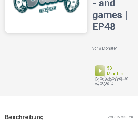
- and
games |
EP48
vor 8 Monaten
53
Minuten
0
0
0
0
0
0
Beschreibung
vor 8 Monaten