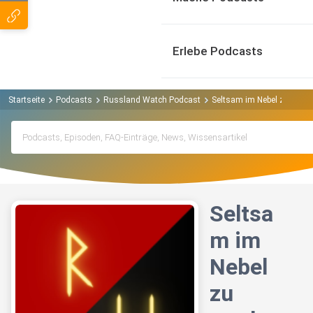
Erlebe Podcasts
Startseite
Podcasts
Russland Watch Podcast
Seltsam im Nebel zu sterb
Seltsa
m im
Nebel
zu