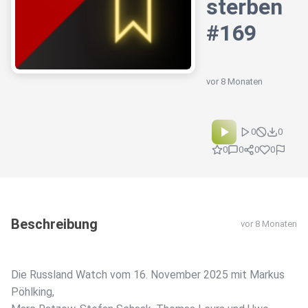
sterben
#169
vor 8 Monaten
0
0
0
0
0
0
Beschreibung
vor 8 Monaten
Die Russland Watch vom 16. November 2025 mit Markus
Pöhlking,