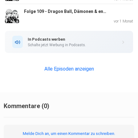
zockenundzappen@gmx.de
Folge 109 - Dragon Ball, Dämonen & enttäuschte Rennfahrer
vor 1 Monat
https://www.instagram.com/vonsoleik
In Podcasts werben
Schalte jetzt Werbung in Podcasts.
Eddys YT-Account:
Alle Episoden anzeigen
https://www.youtube.com/@donfun383
Kommentare (0)
Melde Dich an, um einen Kommentar zu schreiben.