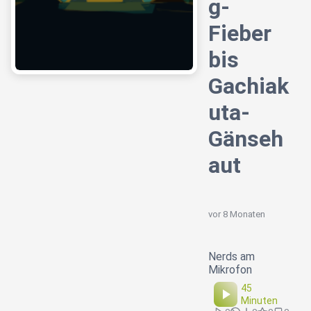
g-
Fieber
bis
Gachiak
uta-
Gänseh
aut
vor 8 Monaten
Nerds am
Mikrofon
45
Minuten