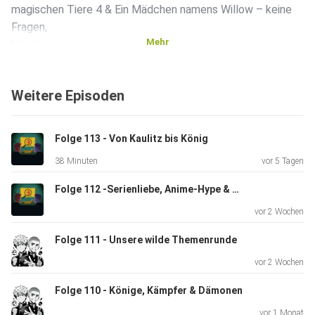
magischen Tiere 4 & Ein Mädchen namens Willow – keine
Fragen,
Mehr
bitte).
Weitere Episoden
Zum Schluss feiern wir Gachiakuta, den Anime, der uns
beide
komplett abgeholt hat.
Folge 113 - Von Kaulitz bis König
Chaotisch, ehrlich, nerdig – genau wie immer.
38 Minuten
vor 5 Tagen
Folge 112 -Serienliebe, Anime-Hype & kleine Enttäuschungen
Wie ist eure Meinung zu den angesprochenen Themen?
vor 2 Wochen
Schreibt es
uns gerne eure Meinungen dazu, an folgender Mailadresse
Folge 111 - Unsere wilde Themenrunde
oder bei
vor 2 Wochen
Instagram:
Folge 110 - Könige, Kämpfer & Dämonen
vor 1 Monat