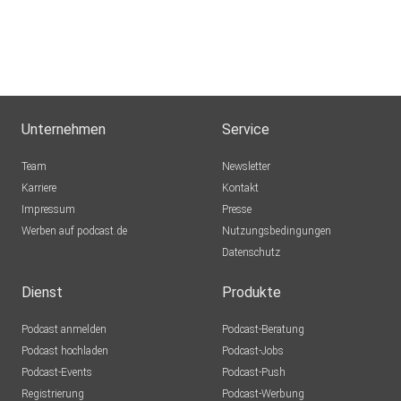
Unternehmen
Service
Team
Newsletter
Karriere
Kontakt
Impressum
Presse
Werben auf podcast.de
Nutzungsbedingungen
Datenschutz
Dienst
Produkte
Podcast anmelden
Podcast-Beratung
Podcast hochladen
Podcast-Jobs
Podcast-Events
Podcast-Push
Registrierung
Podcast-Werbung