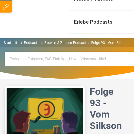
Erlebe Podcasts
Startseite
Podcasts
Zocken & Zappen Podcast
Folge 93 - Vom Silksong-F
Folge
93 -
Vom
Silkson