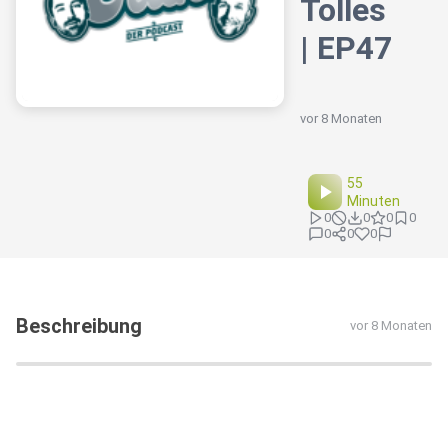
Tolles
| EP47
vor 8 Monaten
55
Minuten
0
0
0
0
0
0
0
Beschreibung
vor 8 Monaten