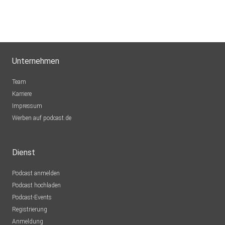
Unternehmen
Team
Karriere
Impressum
Werben auf podcast.de
Dienst
Podcast anmelden
Podcast hochladen
Podcast-Events
Registrierung
Anmeldung