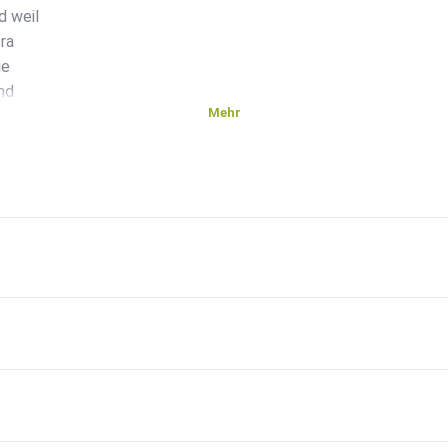
d weil
tra
ie
nd
Mehr