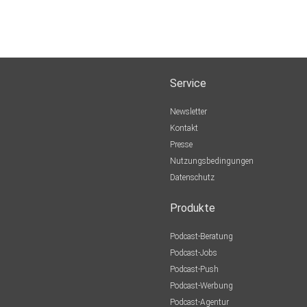
Service
Newsletter
Kontakt
Presse
Nutzungsbedingungen
Datenschutz
Produkte
Podcast-Beratung
Podcast-Jobs
Podcast-Push
Podcast-Werbung
Podcast-Agentur