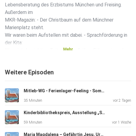
Lebensberatung des Erzbistums München und Freising.
Außerdem im
MKR-Magazin: - Der Christbaum auf dem Münchner
Marienplatz steht.
Wir waren beim Aufstellen mit dabei. - Sprachförderung in
der Kita:
Mehr
Wann ist der richtige Zeitpunkt? - Gräber-Führung in und um
die
Münchner Frauenkirche. - Mit Ende 20 in den Orden:
Weitere Episoden
Berufungsgeschichte von Schwester Salomé. - Am 9.
November
erscheint die neue Ausgabe unseres Print-Magazins
Mitleb-WG - Ferienlager-Feeling - Sommerserie "Uralte Orte des Glaubens"
Innehalten. Wir
35 Minuten
vor 2 Tagen
stellen die aktuellen Themen darin vor. - Father Flavie
Villanueva
Kinderbibliothekspreis, Ausstellung „Seelentrost“, Pilgern auf dem Franziskusweg
bekommt den "asiatischen Friedensnobelpreis" für seinen
59 Minuten
vor 1 Woche
Einsatz für
die Menschen, die Opfer des "Krieges gegen Drogen" des
Maria Magdalena – Gefährtin Jesu, Ursulinenkloster rundum erneuert, 50. Todestag Kardinal Döpfners