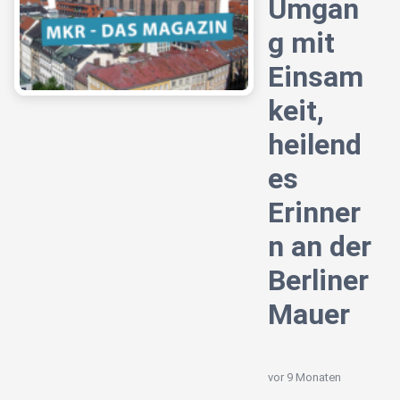
Umgan
g mit
Einsam
keit,
heilend
es
Erinner
n an der
Berliner
Mauer
vor 9 Monaten