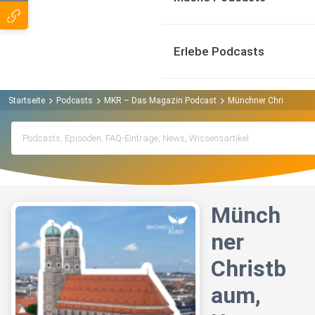
Erlebe Podcasts
Startseite
Podcasts
MKR – Das Magazin Podcast
Münchner Christbaum, 
Münch
ner
Christb
aum,