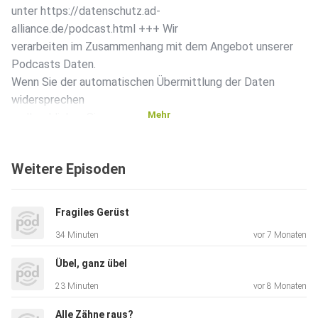
unter https://datenschutz.ad-
alliance.de/podcast.html +++ Wir
verarbeiten im Zusammenhang mit dem Angebot unserer
Podcasts Daten.
Wenn Sie der automatischen Übermittlung der Daten
widersprechen
Mehr
wollen, klicken Sie
hier: https://datenschutz.ad-
alliance.de/podcast.html +++Unsere
Weitere Episoden
allgemeinen Datenschutzrichtlinien finden Sie unter
https://art19.com/privacy. Die Datenschutzrichtlinien für
Kalifornien sind unter
Fragiles Gerüst
https://art19.com/privacy#do-not-sell-my-info abrufbar.
34 Minuten
vor 7 Monaten
Übel, ganz übel
23 Minuten
vor 8 Monaten
Alle Zähne raus?