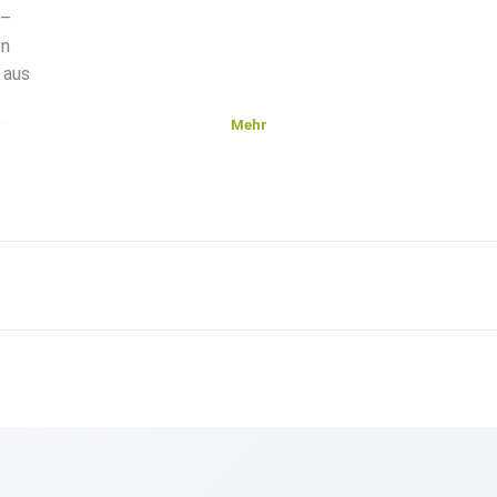
 –
en
 aus
Mehr
die
st
der
nge als
n?
 Wir
am den