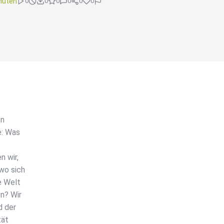
nuten
0
0
0
0
0
0
In
e: Was
n wir,
wo sich
e Welt
en? Wir
d der
tät