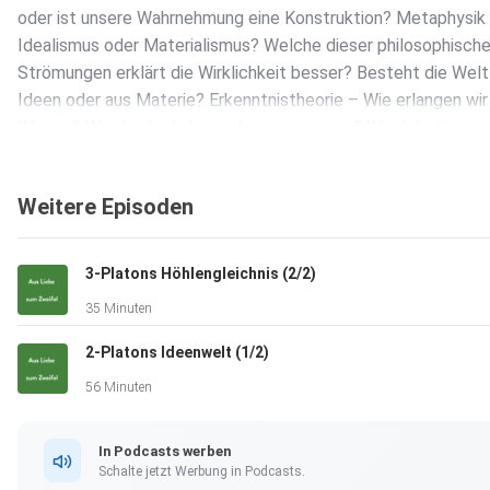
oder ist unsere Wahrnehmung eine Konstruktion? Metaphysik
Idealismus oder Materialismus? Welche dieser philosophisch
Strömungen erklärt die Wirklichkeit besser? Besteht die Welt
Ideen oder aus Materie? Erkenntnistheorie – Wie erlangen wir
Wissen? Was bedeutet es, etwas zu wissen? Wir diskutieren 
Möglichkeiten und Grenzen unseres Verstandes. Ethik – Was i
richtig und falsch? Gibt es universelle moralische Prinzipien o
Weitere Episoden
ist Ethik kulturell und historisch bedingt? Ästhetik – Die
Philosophie des Schönen Warum empfinden wir bestimmte Di
schön? Ist Schönheit subjektiv oder gibt es objektive Kriterie
3-Platons Höhlengleichnis (2/2)
Diese Folge bildet das Fundament für alle weiteren Episoden.
35 Minuten
stellen Fragen, hinterfragen Konzepte und eröffnen gemeins
Weg in die Welt der Philosophie.
2-Platons Ideenwelt (1/2)
56 Minuten
In Podcasts werben
Schalte jetzt Werbung in Podcasts.