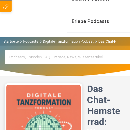
Erlebe Podcasts
Startseite
Podcasts
Digitale Tanzformation Podcast
Das Chat-Hamsterr
Das
Chat-
Hamste
rrad: