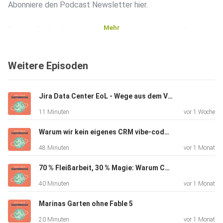
Abonniere den Podcast Newsletter hier.
Mehr
Fragen, Kritik oder Interviewanfragen - melde dich hier.
Weitere Episoden
Jira Data Center EoL - Wege aus dem Vendor Lock-In
11 Minuten
vor 1 Woche
Warum wir kein eigenes CRM vibe-coden (und was stattdessen wirklich hilft)
48 Minuten
vor 1 Monat
70 % Fleißarbeit, 30 % Magie: Warum CRM-Projekte an der langweiligen Hälfte scheitern
40 Minuten
vor 1 Monat
Marinas Garten ohne Fable 5
20 Minuten
vor 1 Monat