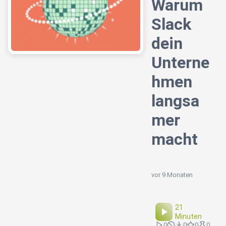
Warum
Slack
dein
Unterne
hmen
langsa
mer
macht
vor 9 Monaten
21
Minuten
0
0
0
0