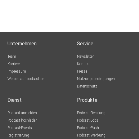
Unternehmen
Service
Team
Newsletter
Karriere
Kontakt
Impressum
Presse
Werben auf podcast.de
Nutzungsbedingungen
Datenschutz
Dienst
Produkte
Podcast anmelden
Podcast-Beratung
Podcast hochladen
Podcast-Jobs
Podcast-Events
Podcast-Push
Registrierung
Podcast-Werbung