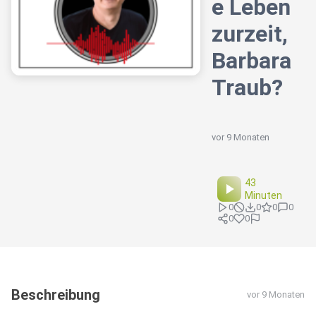
e Leben
zurzeit,
Barbara
Traub?
vor 9 Monaten
43
Minuten
0
0
0
0
0
0
Beschreibung
vor 9 Monaten