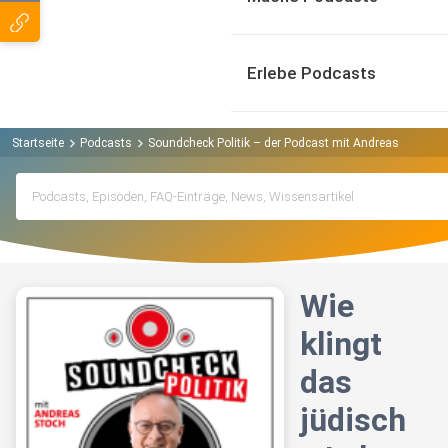
Erlebe Podcasts
Startseite
Podcasts
Soundcheck Politik – der Podcast mit Andreas Stoch P
Wie
klingt
das
jüdisch