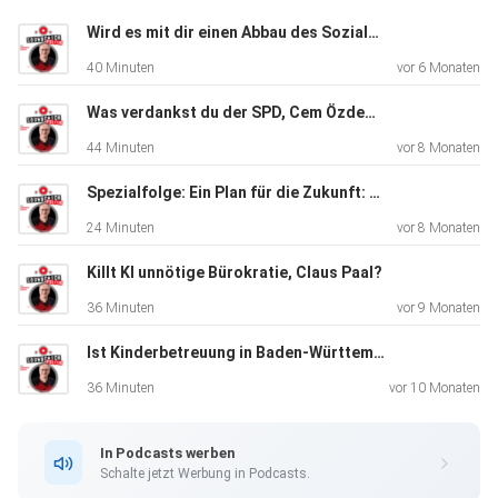
Wird es mit dir einen Abbau des Sozialstaats geben, Bärbel Bas?
40 Minuten
vor 6 Monaten
Was verdankst du der SPD, Cem Özdemir?
44 Minuten
vor 8 Monaten
Spezialfolge: Ein Plan für die Zukunft: Warum es einen Restart für Baden-Württemberg braucht?
24 Minuten
vor 8 Monaten
Killt KI unnötige Bürokratie, Claus Paal?
36 Minuten
vor 9 Monaten
Ist Kinderbetreuung in Baden-Württemberg unbezahlbar, Antonia Upmann?
36 Minuten
vor 10 Monaten
In Podcasts werben
Schalte jetzt Werbung in Podcasts.