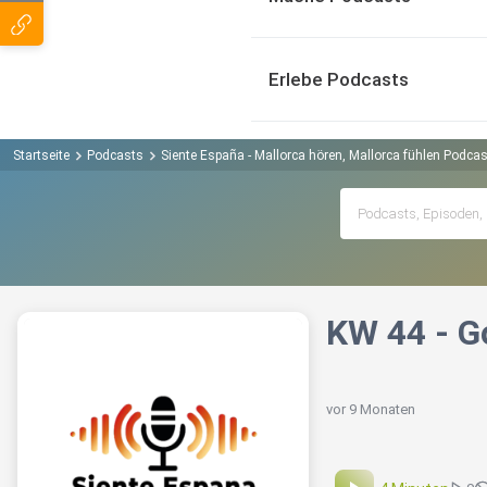
Erlebe Podcasts
Startseite
Podcasts
Siente España - Mallorca hören, Mallorca fühlen Podcas
KW 44 - G
vor 9 Monaten