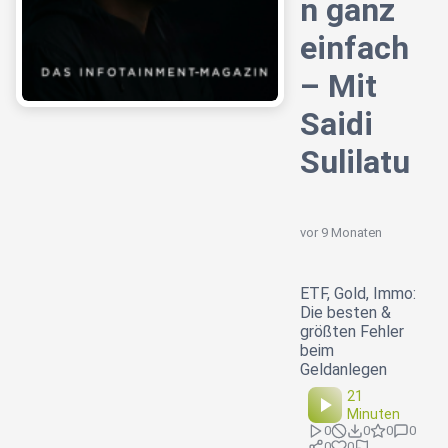
n ganz
einfach
– Mit
Saidi
Sulilatu
vor 9 Monaten
ETF, Gold, Immo:
Die besten &
größten Fehler
beim
Geldanlegen
21
Minuten
0
0
0
0
0
0