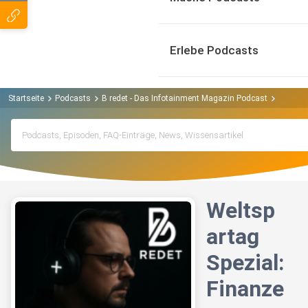
Erlebe Podcasts
Startseite
Podcasts
B redet - Das Infotainment Magazin Podcast
Weltspa
Weltsp
artag
Spezial:
Finanze