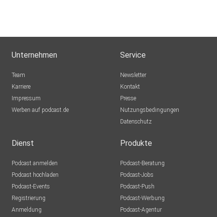
Unternehmen
Service
Team
Newsletter
Karriere
Kontakt
Impressum
Presse
Werben auf podcast.de
Nutzungsbedingungen
Datenschutz
Dienst
Produkte
Podcast anmelden
Podcast-Beratung
Podcast hochladen
Podcast-Jobs
Podcast-Events
Podcast-Push
Registrierung
Podcast-Werbung
Anmeldung
Podcast-Agentur