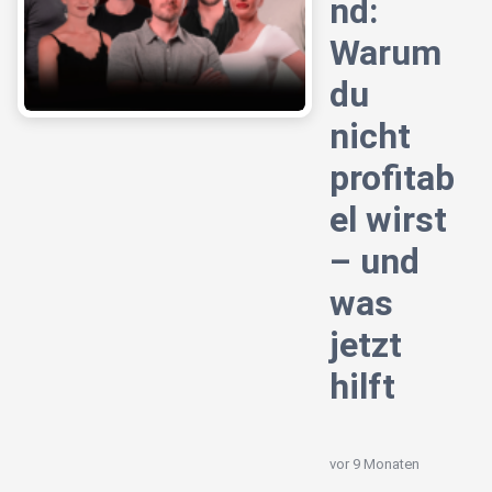
nd:
Warum
du
nicht
profitab
el wirst
– und
was
jetzt
hilft
vor 9 Monaten