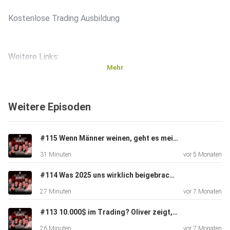
⁠⁠Kostenlose Trading Ausbildung⁠⁠
Weitere Links:
Mehr
⁠⁠YouTube Marcus Schulz⁠⁠
Weitere Episoden
⁠⁠YouTube Volume-Trader⁠⁠
#115 Wenn Männer weinen, geht es meist um Technik! (+Special Gast)
31 Minuten
vor 5 Monaten
⁠⁠Instagram⁠⁠
#114 Was 2025 uns wirklich beigebracht hat – und wie du 2026 sauber neu startest
27 Minuten
vor 7 Monaten
⁠⁠Website
#113 10.000$ im Trading? Oliver zeigt, wie’s geht!
26 Minuten
vor 7 Monaten