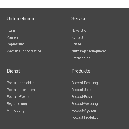
Unternehmen
Service
Team
Newsletter
Karriere
Kontakt
Impressum
Presse
Werben auf podcast.de
Nutzungsbedingungen
Datenschutz
Dienst
Produkte
Podcast anmelden
Podcast-Beratung
Podcast hochladen
Podcast-Jobs
Podcast-Events
Podcast-Push
Registrierung
Podcast-Werbung
Anmeldung
Podcast-Agentur
Podcast-Produktion