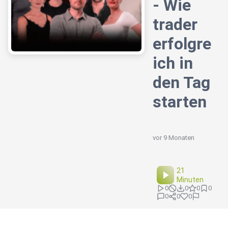
- Wie
trader
erfolgre
ich in
den Tag
starten
vor 9 Monaten
21
Minuten
0
0
0
0
0
0
0