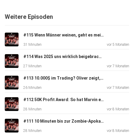
⁠⁠YouTube Marcus Schulz⁠⁠
Weitere Episoden
⁠⁠YouTube Volume-Trader⁠⁠
#115 Wenn Männer weinen, geht es meist um Technik! (+Special Gast)
31 Minuten
vor 5 Monaten
⁠⁠Instagram⁠⁠
#114 Was 2025 uns wirklich beigebracht hat – und wie du 2026 sauber neu startest
27 Minuten
vor 7 Monaten
⁠⁠Website
#113 10.000$ im Trading? Oliver zeigt, wie’s geht!
26 Minuten
vor 7 Monaten
#112 50K Profit Award: So hat Marvin es geschafft
28 Minuten
vor 8 Monaten
#111 10 Minuten bis zur Zombie-Apokalypse – Was tun?
28 Minuten
vor 8 Monaten