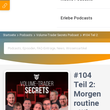
Erlebe Podcasts
Startseite
Podcasts
Volume-Trader Secrets Podcast
#104 Teil 2: Morgenr
#104
Teil 2:
Morgen
routine