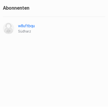
Abonnenten
w8uftbqu
Südharz