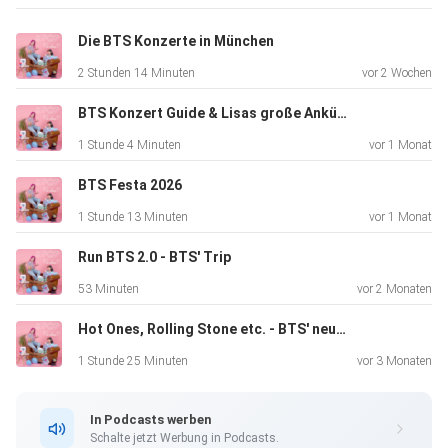
Die BTS Konzerte in München
Disclaimer: In der Folge gehen wir fälschlicherweise davon
2 Stunden 14 Minuten
vor 2 Wochen
aus,
dass Yeonjun 1997er Jahrgang ist. Sorry, fake news! Er ist
BTS Konzert Guide & Lisas große Ankündigung
1999
1 Stunde 4 Minuten
vor 1 Monat
geboren :)
BTS Festa 2026
1 Stunde 13 Minuten
vor 1 Monat
Run BTS 2.0 - BTS' Trip
53 Minuten
vor 2 Monaten
Hot Ones, Rolling Stone etc. - BTS' neueste Interviews
1 Stunde 25 Minuten
vor 3 Monaten
In Podcasts werben
Schalte jetzt Werbung in Podcasts.