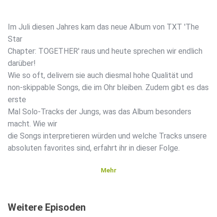
Im Juli diesen Jahres kam das neue Album von TXT 'The
Star
Chapter: TOGETHER' raus und heute sprechen wir endlich
darüber!
Wie so oft, delivern sie auch diesmal hohe Qualität und
non-skippable Songs, die im Ohr bleiben. Zudem gibt es das
erste
Mal Solo-Tracks der Jungs, was das Album besonders
macht. Wie wir
die Songs interpretieren würden und welche Tracks unsere
absoluten favorites sind, erfahrt ihr in dieser Folge.
Mehr
Wenn ihr weitere spannende Theorien habt, dann teilt sie
gerne
Weitere Episoden
mit uns!