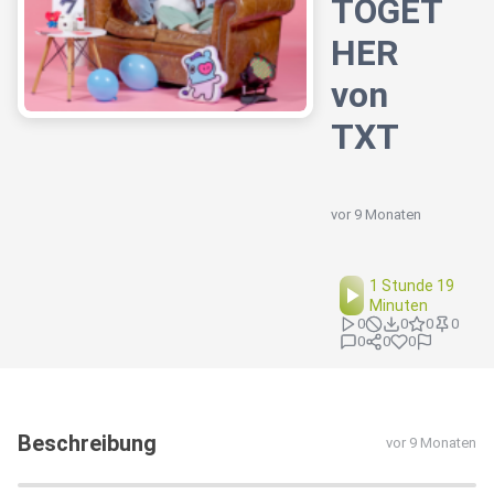
TOGET
HER
von
TXT
vor 9 Monaten
1 Stunde 19
Minuten
0
0
0
0
0
0
0
Beschreibung
vor 9 Monaten