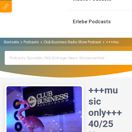
Erlebe Podcasts
Startseite
Podcasts
Club Business Radio Show Podcast
+++music only+
+++mu
sic
only+++
40/25