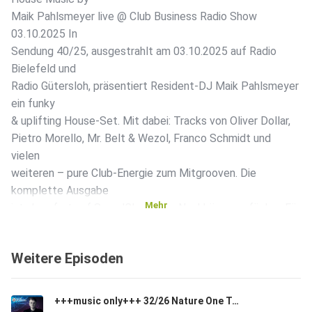
Maik Pahlsmeyer live @ Club Business Radio Show
03.10.2025 In
Sendung 40/25, ausgestrahlt am 03.10.2025 auf Radio
Bielefeld und
Radio Gütersloh, präsentiert Resident-DJ Maik Pahlsmeyer
ein funky
& uplifting House-Set. Mit dabei: Tracks von Oliver Dollar,
Pietro Morello, Mr. Belt & Wezol, Franco Schmidt und
vielen
weiteren – pure Club-Energie zum Mitgrooven. Die
komplette Ausgabe
Mehr
ist ab sofort auf SoundCloud zum Nachhören verfügbar. Für
Playlist,
Gast-DJ-Sets & Bookings schreibt an:
Weitere Episoden
email@clubbusinessradioshow.de Hashtags:
#MaikPahlsmeyer #House
#OliverDollar #PietroMorello #MrBeltAndWezol
+++music only+++ 32/26 Nature One Techno Special by Maik Pahlsmeyer live @ Club Business Radio Show 07.08.2026