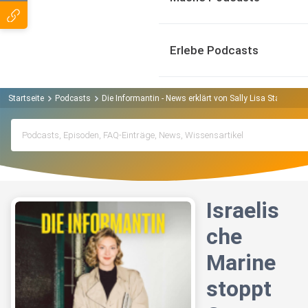
Erlebe Podcasts
Startseite
Podcasts
Die Informantin - News erklärt von Sally Lisa Starken P
Israelis
che
Marine
stoppt