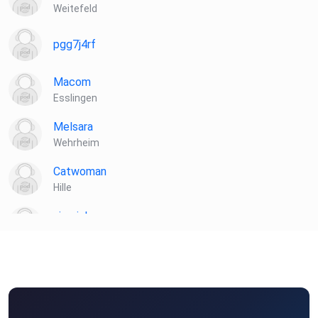
Weitefeld
pgg7j4rf
Macom
Esslingen
Melsara
Wehrheim
Catwoman
Hille
siemich
Gerlingen
Anhennemann
Hamburg
bilhaboom