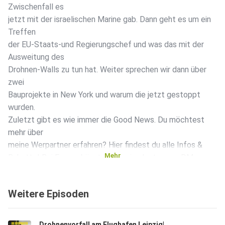
Zwischenfall es
jetzt mit der israelischen Marine gab. Dann geht es um ein
Treffen
der EU-Staats-und Regierungschef und was das mit der
Ausweitung des
Drohnen-Walls zu tun hat. Weiter sprechen wir dann über
zwei
Bauprojekte in New York und warum die jetzt gestoppt
wurden.
Zuletzt gibt es wie immer die Good News. Du möchtest
mehr über
meine Werpartner erfahren? Hier findest du alle Infos &
Mehr
Rabatte! Bei Fragen könnt ihr mir eine Instagram-DM
schicken:
https://www.instagram.com/sallylisastarken/?hl=de
Weitere Episoden
Quellen: Flotilla
von Israel gestoppt:
https://www.tagesschau.de/ausland/europa/global-flotilla-
Drohnenvorfall am Flughafen Leipzig| Einigung zwischen dem Iran und Oman | Nachfolge von Bundespräsident Steinmeier