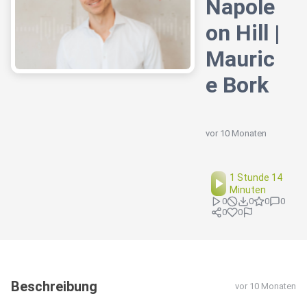
Napole
on Hill |
Mauric
e Bork
vor 10 Monaten
1 Stunde 14
Minuten
0
0
0
0
0
0
Beschreibung
vor 10 Monaten