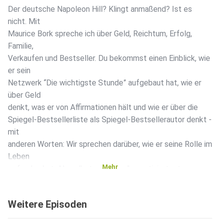
Der deutsche Napoleon Hill? Klingt anmaßend? Ist es
nicht. Mit
Maurice Bork spreche ich über Geld, Reichtum, Erfolg,
Familie,
Verkaufen und Bestseller. Du bekommst einen Einblick, wie
er sein
Netzwerk “Die wichtigste Stunde” aufgebaut hat, wie er
über Geld
denkt, was er von Affirmationen hält und wie er über die
Spiegel-Bestsellerliste als Spiegel-Bestsellerautor denkt -
mit
anderen Worten: Wir sprechen darüber, wie er seine Rolle im
Leben
Mehr
gefunden hat. Als selbsternannter "unmotiviertester
Immobilieninvestor Deutschlands” sprechen wir ganz
bewusst nicht
Weitere Episoden
über Immobilien - aber dennoch über Mieter…