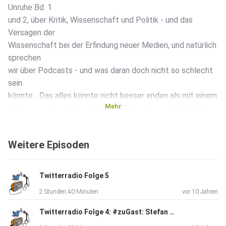
Unruhe Bd. 1
und 2, über Kritik, Wissenschaft und Politik - und das
Versagen der
Wissenschaft bei der Erfindung neuer Medien, und natürlich
sprechen
wir über Podcasts - und was daran doch nicht so schlecht
sein
könnte... Das alles könnte nicht besser enden als mit einem
Mehr
Schlusswort von Hugo Ball... und @sms2sms. Mein Dank an
Stefan für
dieses grossartige Gespräch!
Weitere Episoden
Twitterradio Folge 5
2 Stunden 40 Minuten
vor 10 Jahren
Twitterradio Folge 4: #zuGast: Stefan Schulz ( @friiyo ) - nur leider ohne Klaus @kusanowsky