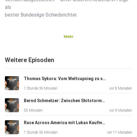
als
bester Bundesliga-Schiedsrichter.
Mehr
Im Zwischenstopp spricht der zweifache Familienvater
über seinen
Weg vom Amateurfußball bis in die großen europäischen
Weitere Episoden
Stadien,
den Mut zu unpopulären Entscheidungen und warum man
als Referee
Thomas Sykora: Vom Weltcupsieg zu schweren Rückschlägen & dem Mut wieder aufzustehen | #27
nie auslernt. Er erzählt von kuriosen Momenten zwischen
1 Stunde 39 Minuten
vor 8 Monaten
den
Azoren und Aserbaidschan, von Fehlern, die ihn bis heute
Bernd Schmelzer: Zwischen Shitstorms, Käsebrot & Kultkommentar | #26
begleiten, und wie er es schafft, in 0,7 Sekunden
55 Minuten
vor 9 Monaten
Entscheidungen
zu treffen.
Race Across America mit Lukas Kaufmann: 5.000 Kilometer Schmerz, Schlafentzug & Selbstfindung | #24
1 Stunde 35 Minuten
vor 11 Monaten