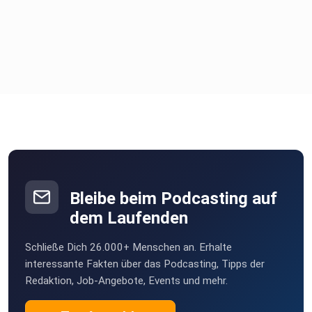
(00:30:35) Quo vadis VAR?
(00:37:43) Kritik, öffentlicher Druck & Morddrohungen
(00:46:15) Gehälter, Wertschätzung & Nachwuchsprobleme
(00:57:12) Von den Azoren bis nach Aserbaidschan –
internationale
Anekdoten
Bleibe beim Podcasting auf
dem Laufenden
(01:00:59) Spielmanipulation & der Wettskandal rund um
Schließe Dich 26.000+ Menschen an. Erhalte
Dominique Taboga
interessante Fakten über das Podcasting, Tipps der
Redaktion, Job-Angebote, Events und mehr.