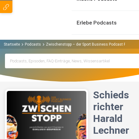
Erlebe Podcasts
Startseite
Podcasts
Zwischenstopp – der Sport Business Podcast Podcast
Schieds
richter
Harald
Lechner