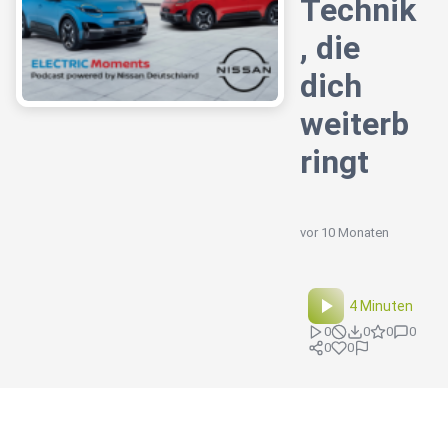
Technik
, die
dich
weiterb
ringt
vor 10 Monaten
4 Minuten
0
0
0
0
0
0