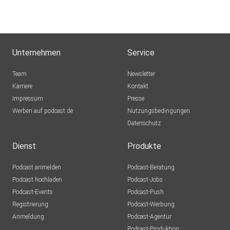
Unternehmen
Service
Team
Newsletter
Karriere
Kontakt
Impressum
Presse
Werben auf podcast.de
Nutzungsbedingungen
Datenschutz
Dienst
Produkte
Podcast anmelden
Podcast-Beratung
Podcast hochladen
Podcast-Jobs
Podcast-Events
Podcast-Push
Registrierung
Podcast-Werbung
Anmeldung
Podcast-Agentur
Podcast-Produktion