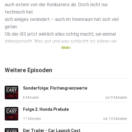
auch extern von der Konkurrenz ab. Doch nicht nur
technisch hat
sich einiges verändert – auch im Innenraum hat sich viel
getan.
Ob der iX3 jetzt wirklich alles richtig macht, sei einmal
dahingestellt. Was gut und was schlecht ist, klären wir
Mehr
jedenfalls in der allerersten Folge von Car Launch
Cast.
Weitere Episoden
Sonderfolge: Flottengrenzwerte
8 Minuten
vor 9 Monaten
Folge 2: Honda Prelude
17 Minuten
vor 10 Monaten
Der Trailer - Car Launch Cast