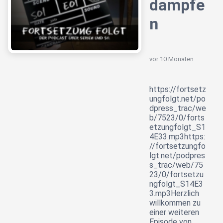
dampfe
n
vor 10 Monaten
https://fortsetz
ungfolgt.net/po
dpress_trac/we
b/7523/0/forts
etzungfolgt_S1
4E33.mp3https:
//fortsetzungfo
lgt.net/podpres
s_trac/web/75
23/0/fortsetzu
ngfolgt_S14E3
3.mp3Herzlich
willkommen zu
einer weiteren
Episode von