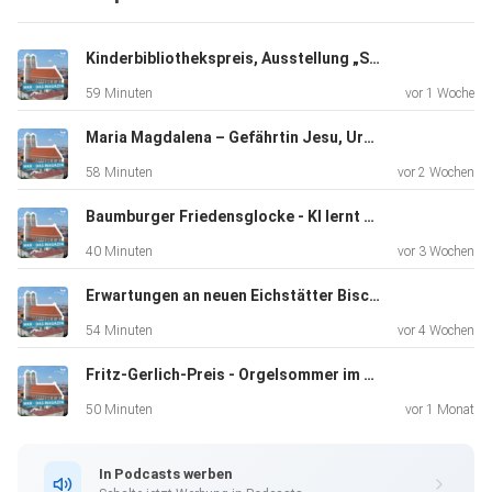
Kinderbibliothekspreis, Ausstellung „Seelentrost“, Pilgern auf dem Franziskusweg
59 Minuten
vor 1 Woche
Maria Magdalena – Gefährtin Jesu, Ursulinenkloster rundum erneuert, 50. Todestag Kardinal Döpfners
58 Minuten
vor 2 Wochen
Baumburger Friedensglocke - KI lernt Bairisch
40 Minuten
vor 3 Wochen
Erwartungen an neuen Eichstätter Bischof
54 Minuten
vor 4 Wochen
Fritz-Gerlich-Preis - Orgelsommer im Münchner Dom
50 Minuten
vor 1 Monat
In Podcasts werben