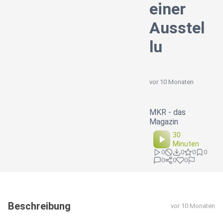
einer
Ausstel
lu
vor 10 Monaten
MKR - das
Magazin
30
Minuten
0
0
0
0
0
0
0
Beschreibung
vor 10 Monaten