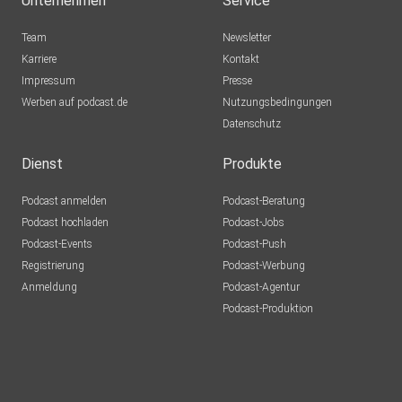
Unternehmen
Service
Team
Newsletter
Karriere
Kontakt
Impressum
Presse
Werben auf podcast.de
Nutzungsbedingungen
Datenschutz
Dienst
Produkte
Podcast anmelden
Podcast-Beratung
Podcast hochladen
Podcast-Jobs
Podcast-Events
Podcast-Push
Registrierung
Podcast-Werbung
Anmeldung
Podcast-Agentur
Podcast-Produktion