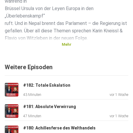
während in
Brüssel Ursula von der Leyen Europa in den
„Überlebenskampf“
ruft. Und in Nepal brennt das Parlament – die Regierung ist
gefallen. Über all diese Themen sprechen Karin Kneissl &
Flavio von Witzleben in der neuen Folge.
Mehr
Weitere Episoden
#182: Totale Eskalation
43 Minuten
vor 1 Woche
#181: Absolute Verwirrung
47 Minuten
vor 1 Woche
#180: Achillesferse des Welthandels