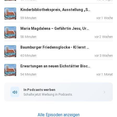
Kinderbibliothekspreis, Ausstellung „Seelentrost“, Pilgern auf dem Franziskusweg
59 Minuten
vor 1 Woche
Maria Magdalena – Gefährtin Jesu, Ursulinenkloster rundum erneuert, 50. Todestag Kardinal Döpfners
58 Minuten
vor 2 Wochen
Baumburger Friedensglocke - KI lernt Bairisch
40 Minuten
vor 3 Wochen
Erwartungen an neuen Eichstätter Bischof
54 Minuten
vor 1 Monat
In Podcasts werben
Schalte jetzt Werbung in Podcasts.
Alle Episoden anzeigen