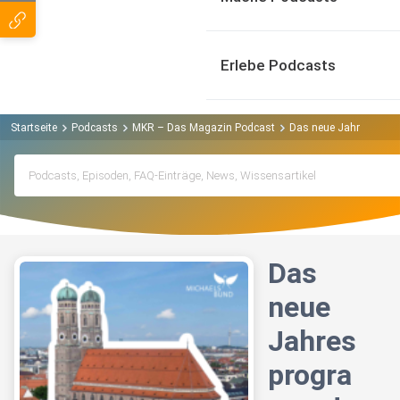
Erlebe Podcasts
Startseite
Podcasts
MKR – Das Magazin Podcast
Das neue Jahresprogra
Das
neue
Jahres
progra