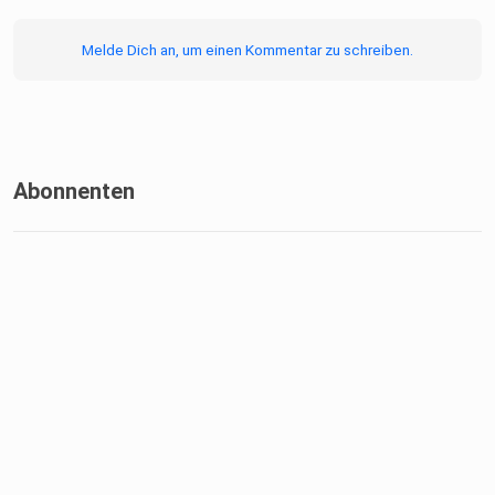
Fragen im Podcast beantworten sollen, stellte eine Frage
mit dem
Melde Dich an, um einen Kommentar zu schreiben.
Hashtag #fragfidelity
Abonnenten