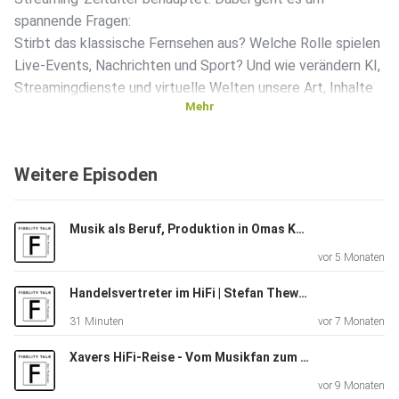
spannende Fragen:
Stirbt das klassische Fernsehen aus? Welche Rolle spielen
Live-Events, Nachrichten und Sport? Und wie verändern KI,
Streamingdienste und virtuelle Welten unsere Art, Inhalte
Mehr
zu
konsumieren?
Weitere Episoden
Neben seinen persönlichen Einblicken erzählt Dino auch von
seiner
Musik als Beruf, Produktion in Omas Keller uvm. | Luna Keller bei Fidelity
Arbeit bei Leica Smart Projection und wie
vor 5 Monaten
Ultra-Kurzdistanz-Projektoren Wohnzimmer und
Sehgewohnheiten neu
Handelsvertreter im HiFi | Stefan Thewes über Vertrauen, Service & Alltag
definieren.
31 Minuten
vor 7 Monaten
Xavers HiFi-Reise - Vom Musikfan zum HiFi Verkäufer
Ein Podcast für alle, die sich für Technik,
vor 9 Monaten