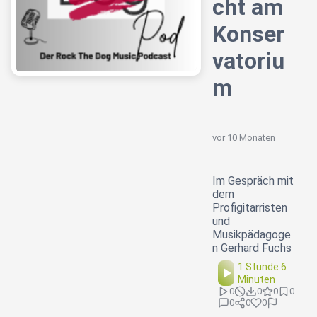
cht am
Konser
vatoriu
m
vor 10 Monaten
Im Gespräch mit
dem
Profigitarristen
und
Musikpädagoge
n Gerhard Fuchs
1 Stunde 6
Minuten
0
0
0
0
0
0
0