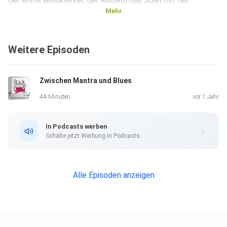
der erste Musiklehrer, der Kindern das Spiel mit der
Mehr
„Elektrischen“
beibrachte. Und dafür einen Kulturkampf ausfechten
musste.
Weitere Episoden
Zwischen Mantra und Blues
44 Minuten
vor 1 Jahr
In Podcasts werben
Schalte jetzt Werbung in Podcasts.
Alle Episoden anzeigen