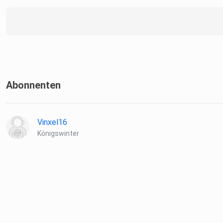
Treiben und Wirken informieren. Doch geben Sie uns ein paar
Wochen ... bis dahin verabschiedet sich das Podcast-Team de
CDU: "Da-a-nke, dass Sie dabei waren!"
Abonnenten
Vinxel16
Königswinter