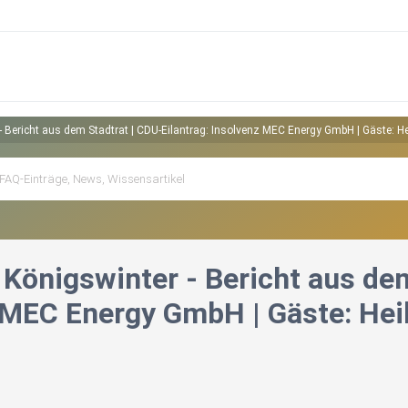
- Bericht aus dem Stadtrat | CDU-Eilantrag: Insolvenz MEC Energy GmbH | Gäste: He
Königswinter - Bericht aus dem
 MEC Energy GmbH | Gäste: Heik