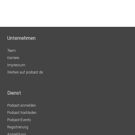
Unternehmen
Team
Karriere
Impressum
Werben auf podcast.de
Dienst
Podcast anmelden
Podcast hochladen
Podcast-Events
Registrierung
Anmeldung