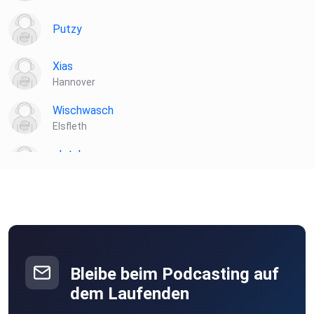
Putzy
Xias
Hannover
Wischwasch
Elsfleth
plotzks
Muster
Bleibe beim Podcasting auf
dem Laufenden