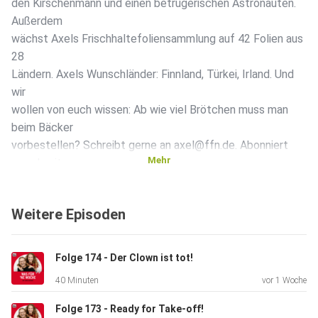
den Kirschenmann und einen betrügerischen Astronauten.
Außerdem
wächst Axels Frischhaltefoliensammlung auf 42 Folien aus
28
Ländern. Axels Wunschländer: Finnland, Türkei, Irland. Und
wir
wollen von euch wissen: Ab wie viel Brötchen muss man
beim Bäcker
vorbestellen? Schreibt gerne an axel@ffn.de. Abonniert
Mehr
uns, damit
ihr immer direkt benachrichtigt werdet, wenn es eine neue
Folge
Weitere Episoden
gibt!
Folge 174 - Der Clown ist tot!
40 Minuten
vor 1 Woche
Folge 173 - Ready for Take-off!