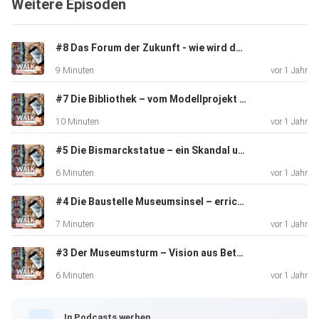
Weitere Episoden
#8 Das Forum der Zukunft - wie wird das Morgen?
9 Minuten
vor 1 Jahr
#7 Die Bibliothek – vom Modellprojekt über NS-Propaganda zur Hoffnung für Displaced Persons
10 Minuten
vor 1 Jahr
#5 Die Bismarckstatue – ein Skandal und seine Folgen
6 Minuten
vor 1 Jahr
#4 Die Baustelle Museumsinsel – errichtet auf 1500 Pfählen
7 Minuten
vor 1 Jahr
#3 Der Museumsturm – Vision aus Beton
6 Minuten
vor 1 Jahr
In Podcasts werben