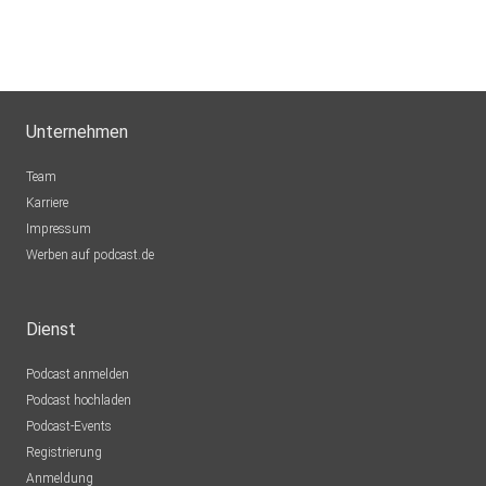
Unternehmen
Team
Karriere
Impressum
Werben auf podcast.de
Dienst
Podcast anmelden
Podcast hochladen
Podcast-Events
Registrierung
Anmeldung