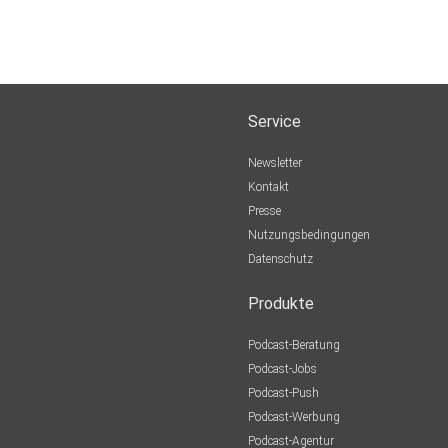
Service
Newsletter
Kontakt
Presse
Nutzungsbedingungen
Datenschutz
Produkte
Podcast-Beratung
Podcast-Jobs
Podcast-Push
Podcast-Werbung
Podcast-Agentur